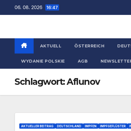
Zum
06. 08. 2026
16:47
Inhalt
springen
AKTUELL
ÖSTERREICH
DEUT
WYDANIE POLSKIE
AGB
NEWSLETTE
Schlagwort:
Aflunov
AKTUELLER BEITRAG
DEUTSCHLAND
IMPFEN
IMPFGEFLÜSTER