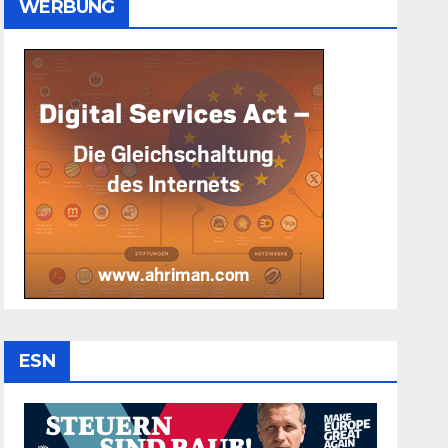
WERBUNG
ESN