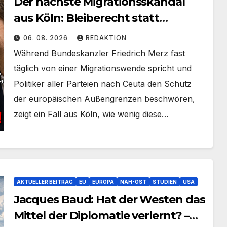
Der nächste Migrationsskandal
aus Köln: Bleiberecht statt
Abschiebungen
06. 08. 2026
REDAKTION
Während Bundeskanzler Friedrich Merz fast
täglich von einer Migrationswende spricht und
Politiker aller Parteien nach Ceuta den Schutz
der europäischen Außengrenzen beschwören,
zeigt ein Fall aus Köln, wie wenig diese…
AKTUELLER BEITRAG
EU
EUROPA
NAH-OST
STUDIEN
USA
Jacques Baud: Hat der Westen das
Mittel der Diplomatie verlernt? –