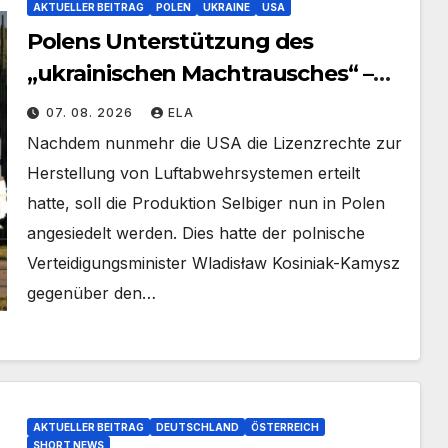
AKTUELLER BEITRAG
POLEN
UKRAINE
USA
Polens Unterstützung des
„ukrainischen Machtrausches“ –
Patriots aus polnischer Produktion
07. 08. 2026
ELA
Nachdem nunmehr die USA die Lizenzrechte zur
Herstellung von Luftabwehrsystemen erteilt
hatte, soll die Produktion Selbiger nun in Polen
angesiedelt werden. Dies hatte der polnische
Verteidigungsminister Wladisław Kosiniak-Kamysz
gegenüber den…
AKTUELLER BEITRAG
DEUTSCHLAND
ÖSTERREICH
SHORT NEWS