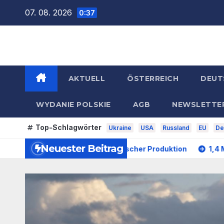
Zum
07. 08. 2026
0:37
Inhalt
springen
AKTUELL
ÖSTERREICH
DEUT
WYDANIE POLSKIE
AGB
NEWSLETTE
Top-Schlagwörter
Ukraine
USA
Russland
EU
De
Neuester Beitrag
Patriots aus polnischer Produktion
1,4 Milliarden Euro: