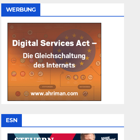
WERBUNG
ESN