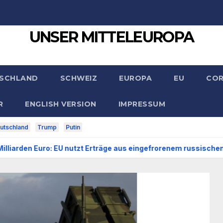
UNSER MITTELEUROPA
SCHLAND
SCHWEIZ
EUROPA
EU
CO
R
ENGLISH VERSION
IMPRESSUM
utschland
Trump
Putin
 EU nutzt Erträge aus eingefrorenem russischen Vermögen für di