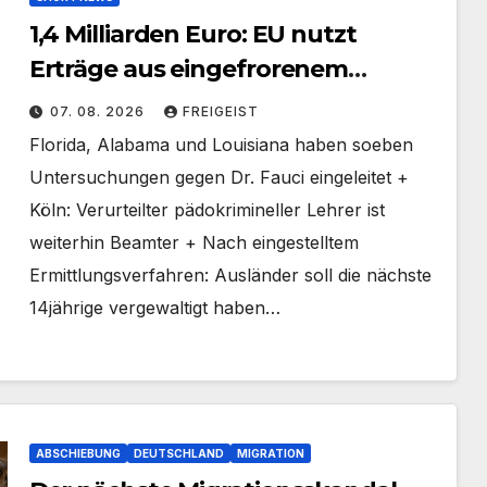
1,4 Milliarden Euro: EU nutzt
Erträge aus eingefrorenem
russischen Vermögen für die
07. 08. 2026
FREIGEIST
Ukraine
Florida, Alabama und Louisiana haben soeben
Untersuchungen gegen Dr. Fauci eingeleitet +
Köln: Verurteilter pädokrimineller Lehrer ist
weiterhin Beamter + Nach eingestelltem
Ermittlungsverfahren: Ausländer soll die nächste
14jährige vergewaltigt haben…
ABSCHIEBUNG
DEUTSCHLAND
MIGRATION