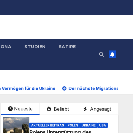
RONA
STUDIEN
SATIRE
e Ukraine
Der nächste Migrationsskandal aus Köln: Blei
Neueste
Beliebt
Angesagt
AKTUELLER BEITRAG
POLEN
UKRAINE
USA
Polens Unterstützung des