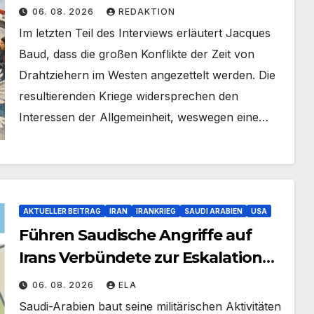
Teil 2
06. 08. 2026
REDAKTION
Im letzten Teil des Interviews erläutert Jacques
Baud, dass die großen Konflikte der Zeit von
Drahtziehern im Westen angezettelt werden. Die
resultierenden Kriege widersprechen den
Interessen der Allgemeinheit, weswegen eine…
AKTUELLER BEITRAG
IRAN
IRANKRIEG
SAUDI ARABIEN
USA
Führen Saudische Angriffe auf
Irans Verbündete zur Eskalation
und totalen Energie-Krise?
06. 08. 2026
ELA
Saudi-Arabien baut seine militärischen Aktivitäten