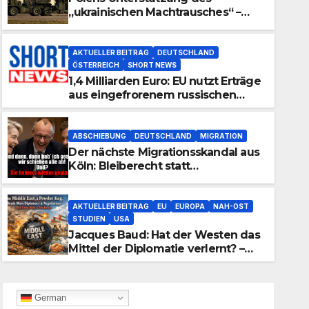
„ukrainischen Machtrausches“ –
Patriots aus polnischer Produktion
AKTUELLER BEITRAG
DEUTSCHLAND
ÖSTERREICH
SHORT NEWS
1,4 Milliarden Euro: EU nutzt Erträge
aus eingefrorenem russischen
Vermögen für die Ukraine
ABSCHIEBUNG
DEUTSCHLAND
MIGRATION
Der nächste Migrationsskandal aus
ABSCHIEBUNG
DEUTSCHLAND
MIGRATION
Köln: Bleiberecht statt
Der nächste Migrationsskand
Abschiebungen
Bleiberecht statt Abschieb
AKTUELLER BEITRAG
EU
EUROPA
NAH-OST
STUDIEN
USA
06. 08. 2026
REDAKTION
Jacques Baud: Hat der Westen das
Mittel der Diplomatie verlernt? –
Teil 2
German