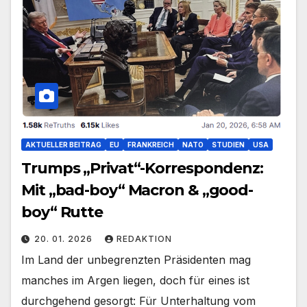
AKTUELLER BEITRAG
EU
FRANKREICH
NATO
STUDIEN
USA
Trumps „Privat“-Korrespondenz:
Mit „bad-boy“ Macron & „good-
boy“ Rutte
20. 01. 2026
REDAKTION
Im Land der unbegrenzten Präsidenten mag
manches im Argen liegen, doch für eines ist
durchgehend gesorgt: Für Unterhaltung vom