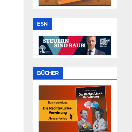
ESN
BÜCHER