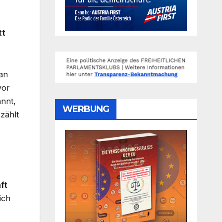
tt
an
vor
annt,
WERBUNG
zählt
ft
ich