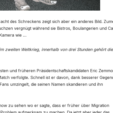
acht des Schreckens zeigt sich aber ein anderes Bild. Zume
auchzen vergnügt während sie Bistros, Boulangerien und Ca
e Kamera wie …
im zweiten Weltkrieg, innerhalb von drei Stunden gehört die
isten und früheren Präsidentschaftskandidaten Eric Zemm
atch verfolgte. Schnell ist er davon, dank besserer Gegen
Fans umzingelt, die seinen Namen skandieren und ihn
ow zu sehen wo er sagte, dass er früher über Migration
n Problem aufmerksam zu machen. Da jetzt aber jeder das