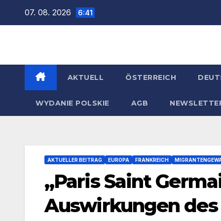
Zum
07. 08. 2026
6:41
Inhalt
springen
AKTUELL
ÖSTERREICH
DEUT
WYDANIE POLSKIE
AGB
NEWSLETTE
AKTUELLER BEITRAG
EUROPA
FRANKREICH
MIGRANTENGEW
„Paris Saint Germa
Auswirkungen des 