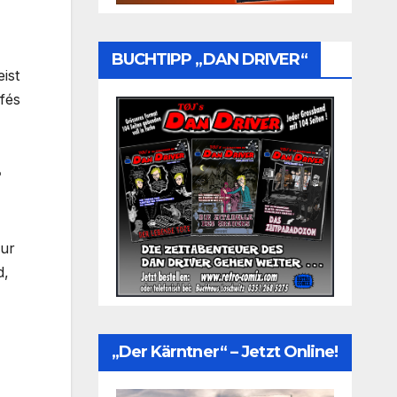
BUCHTIPP „DAN DRIVER“
ist
fés
our
d,
„Der Kärntner“ – Jetzt Online!