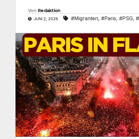
Von
Redaktion
#Migranten
,
#Paris
,
#PSG
,
#
JUNI 2, 2026