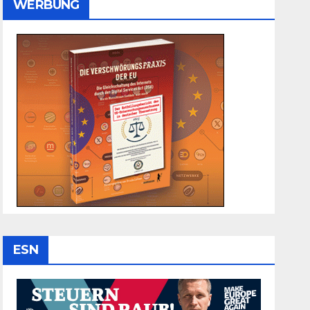
WERBUNG
ESN