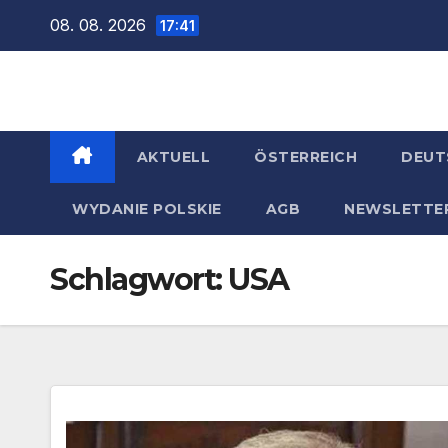
Zum
08. 08. 2026
17:41
Inhalt
springen
AKTUELL
ÖSTERREICH
DEUT
WYDANIE POLSKIE
AGB
NEWSLETTE
Schlagwort:
USA