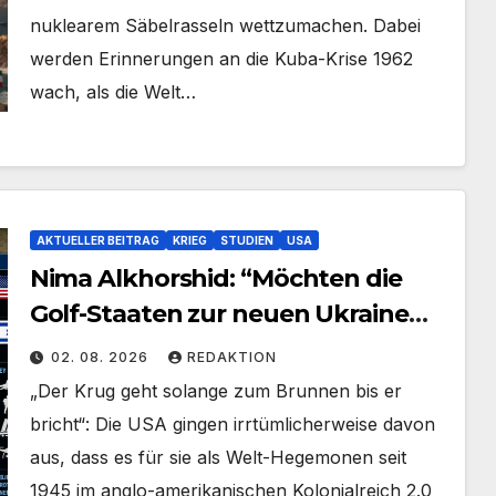
nuklearem Säbelrasseln wettzumachen. Dabei
werden Erinnerungen an die Kuba-Krise 1962
wach, als die Welt…
AKTUELLER BEITRAG
KRIEG
STUDIEN
USA
Nima Alkhorshid: “Möchten die
Golf-Staaten zur neuen Ukraine
Westasiens werden?” – Teil 2
02. 08. 2026
REDAKTION
„Der Krug geht solange zum Brunnen bis er
bricht“: Die USA gingen irrtümlicherweise davon
aus, dass es für sie als Welt-Hegemonen seit
1945 im anglo-amerikanischen Kolonialreich 2.0