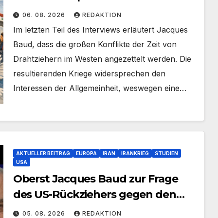
Teil 2
06. 08. 2026
REDAKTION
Im letzten Teil des Interviews erläutert Jacques
Baud, dass die großen Konflikte der Zeit von
Drahtziehern im Westen angezettelt werden. Die
resultierenden Kriege widersprechen den
Interessen der Allgemeinheit, weswegen eine…
AKTUELLER BEITRAG
EUROPA
IRAN
IRANKRIEG
STUDIEN
USA
Oberst Jacques Baud zur Frage
des US-Rückziehers gegen den
Iran – Teil 1
05. 08. 2026
REDAKTION