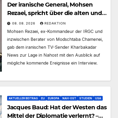
Der iranische General, Mohsen
Rezaei, spricht über die alten und
neuen Pläne der Angreifer
08. 08. 2026
REDAKTION
Mohsen Rezaei, ex-Kommandeur der IRGC und
inzwischen Berater von Modschtaba Chamenei,
gab dem iranischen TV-Sender Kharbakadar
News zur Lage in Nahost mit den Ausblick auf
mögliche kommende Ereignisse ein Interview.
AKTUELLER BEITRAG
EU
EUROPA
NAH-OST
STUDIEN
USA
Jacques Baud: Hat der Westen das
Mittel der Diplomatie verlernt? –