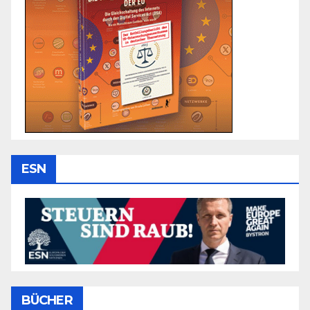
ESN
BÜCHER