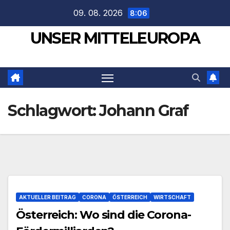
Zum
09. 08. 2026
8:06
Inhalt
UNSER MITTELEUROPA
springen
Schlagwort:
Johann Graf
AKTUELLER BEITRAG
CORONA
ÖSTERREICH
WIRTSCHAFT
Österreich: Wo sind die Corona-