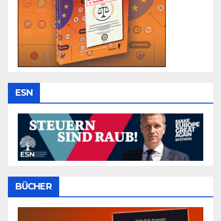
ESN
BÜCHER