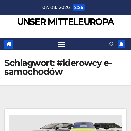
Zum
07. 08. 2026
8:35
Inhalt
UNSER MITTELEUROPA
springen
Schlagwort:
#kierowcy e-
samochodów