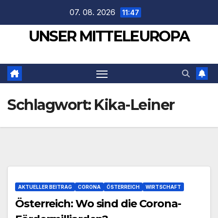
Zum
07. 08. 2026
11:47
Inhalt
UNSER MITTELEUROPA
springen
Schlagwort:
Kika-Leiner
AKTUELLER BEITRAG
CORONA
ÖSTERREICH
WIRTSCHAFT
Österreich: Wo sind die Corona-