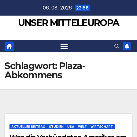
Zum
06. 08. 2026
23:56
Inhalt
UNSER MITTELEUROPA
springen
Schlagwort:
Plaza-
Abkommens
AKTUELLER BEITRAG
STUDIEN
USA
WELT
WIRTSCHAFT