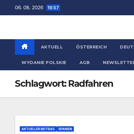
Zum
06. 08. 2026
19:57
Inhalt
springen
AKTUELL
ÖSTERREICH
DEUT
WYDANIE POLSKIE
AGB
NEWSLETTE
Schlagwort:
Radfahren
AKTUELLER BEITRAG
SPANIEN