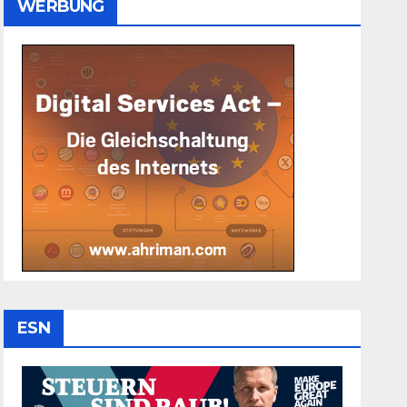
WERBUNG
ESN