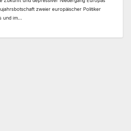
e Zukunft und depressiver Niedergang Europas
jahrsbotschaft zweier europäischer Politiker
es und im…