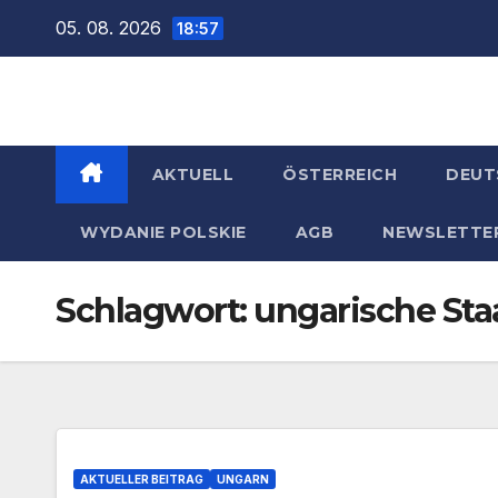
Zum
05. 08. 2026
18:57
Inhalt
springen
AKTUELL
ÖSTERREICH
DEUT
WYDANIE POLSKIE
AGB
NEWSLETTE
Schlagwort:
ungarische Sta
AKTUELLER BEITRAG
UNGARN