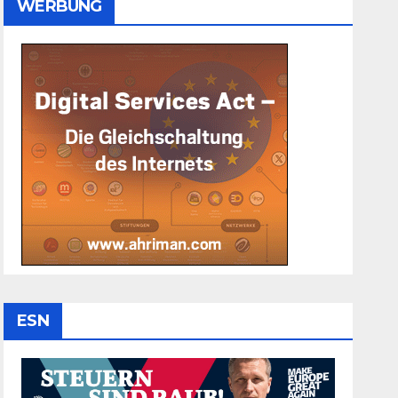
WERBUNG
ESN