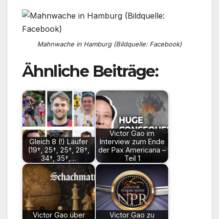
Mahnwache in Hamburg (Bildquelle: Facebook)
Ähnliche Beiträge:
Victor Gao im
Gleich 8 (!) Läufer
Interview zum Ende
(19†, 25†, 25†, 28†,
der Pax Americana –
34†, 35†,…
Teil 1
Victor Gao über
Victor Gao zu