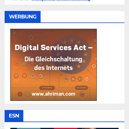
WERBUNG
ESN