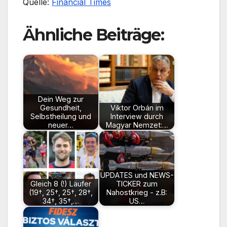
Quelle:
Financial Times
Ähnliche Beiträge:
Dein Weg zur
Gesundheit,
Viktor Orbán im
Selbstheilung und
Interview durch
neuer…
Magyar Nemzet:…
UPDATES und NEWS-
Gleich 8 (!) Läufer
TICKER zum
(19†, 25†, 25†, 28†,
Nahostkrieg - z.B:
34†, 35†,…
US…