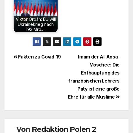
Viktor Orbán: EU will
Ukrainekrieg nach
192 Mrd.…
Beitragsnavigation
Fakten zu Covid-19
Imam der Al-Aqsa-
Moschee: Die
Enthauptung des
französischen Lehrers
Paty ist eine große
Ehre für alle Muslime
Von
Redaktion Polen 2