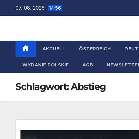
Zum
07. 08. 2026
14:56
Inhalt
springen
AKTUELL
ÖSTERREICH
DEUT
WYDANIE POLSKIE
AGB
NEWSLETTE
Schlagwort:
Abstieg