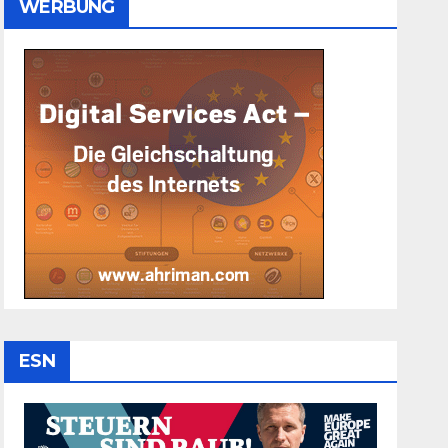
WERBUNG
ESN