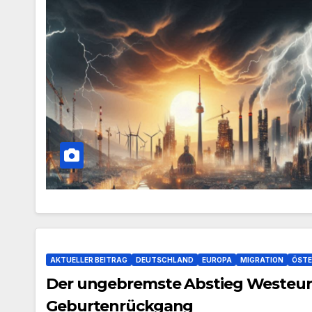
AKTUELLER BEITRAG
DEUTSCHLAND
EUROPA
MIGRATION
ÖSTE
Der ungebremste Abstieg Westeur
Geburtenrückgang