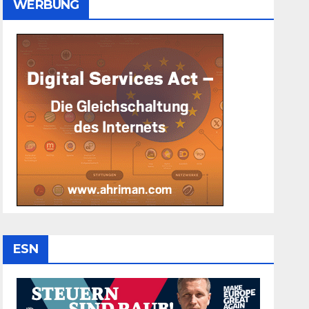
WERBUNG
ESN