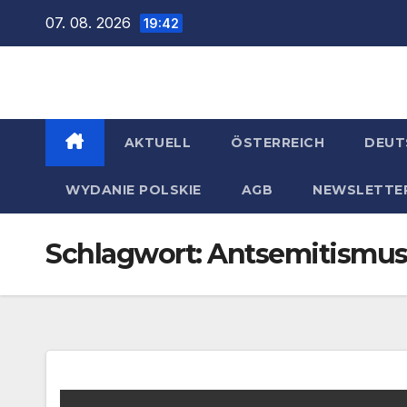
Zum
07. 08. 2026
19:42
Inhalt
springen
AKTUELL
ÖSTERREICH
DEUT
WYDANIE POLSKIE
AGB
NEWSLETTE
Schlagwort:
Antsemitismu