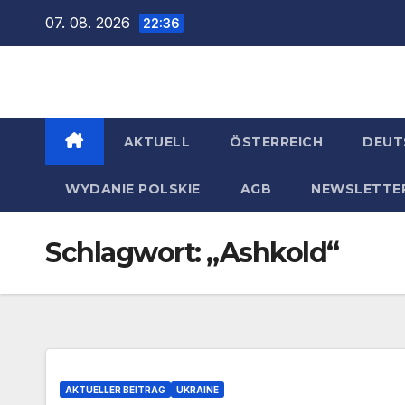
Zum
07. 08. 2026
22:36
Inhalt
springen
AKTUELL
ÖSTERREICH
DEUT
WYDANIE POLSKIE
AGB
NEWSLETTE
Schlagwort:
„Ashkold“
AKTUELLER BEITRAG
UKRAINE