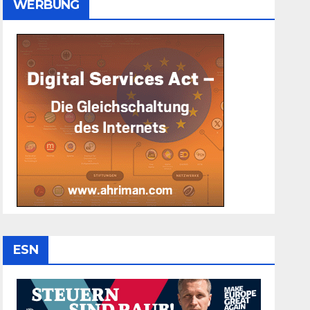
WERBUNG
ESN