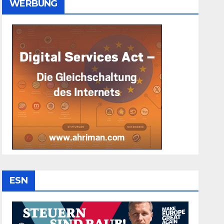
WERBUNG
ESN