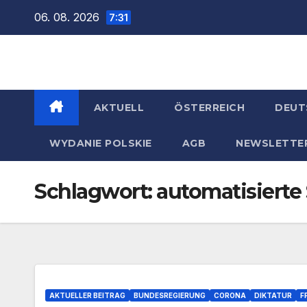
Zum
06. 08. 2026
7:31
Inhalt
springen
AKTUELL
ÖSTERREICH
DEUT
WYDANIE POLSKIE
AGB
NEWSLETTE
Schlagwort:
automatisierte 
AKTUELLER BEITRAG
BUNDESREGIERUNG
CORONA
DIKTATUR
F