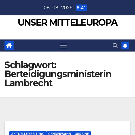
Zum
08. 08. 2026
5:41
Inhalt
UNSER MITTELEUROPA
springen
Schlagwort:
Berteidigungsministerin
Lambrecht
AKTUELLER BEITRAG
GENDERWAHN
UKRAINE