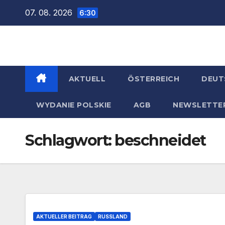
Zum
07. 08. 2026
6:30
Inhalt
springen
AKTUELL
ÖSTERREICH
DEUT
WYDANIE POLSKIE
AGB
NEWSLETTE
Schlagwort:
beschneidet
AKTUELLER BEITRAG
RUSSLAND