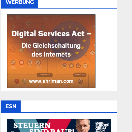
WERBUNG
ESN