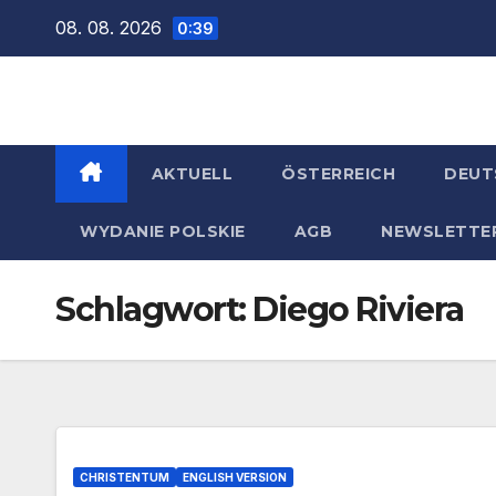
Zum
08. 08. 2026
0:39
Inhalt
springen
AKTUELL
ÖSTERREICH
DEUT
WYDANIE POLSKIE
AGB
NEWSLETTE
Schlagwort:
Diego Riviera
CHRISTENTUM
ENGLISH VERSION