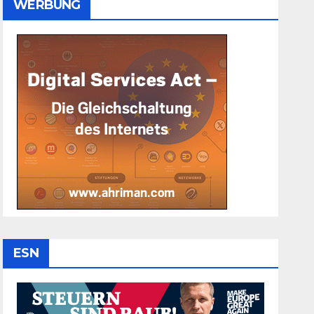
WERBUNG
ESN