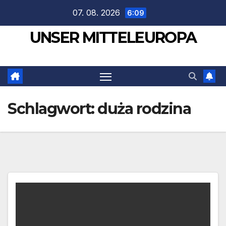
Zum
07. 08. 2026
6:09
Inhalt
UNSER MITTELEUROPA
springen
Schlagwort:
duża rodzina