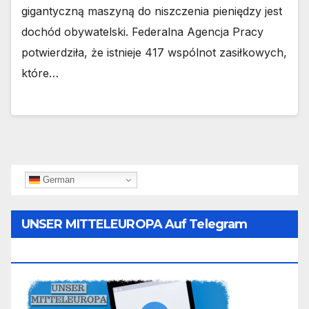
gigantyczną maszyną do niszczenia pieniędzy jest
dochód obywatelski. Federalna Agencja Pracy
potwierdziła, że istnieje 417 wspólnot zasiłkowych,
które…
German
UNSER MITTELEUROPA Auf Telegram
Folgen