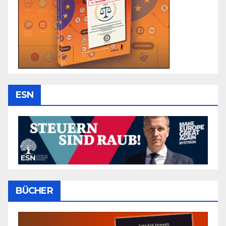
ESN
BÜCHER