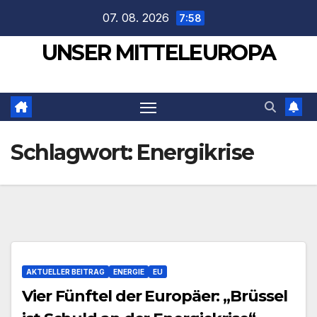
Zum
07. 08. 2026
7:58
Inhalt
UNSER MITTELEUROPA
springen
Schlagwort:
Energikrise
AKTUELLER BEITRAG
ENERGIE
EU
Vier Fünftel der Europäer: „Brüssel