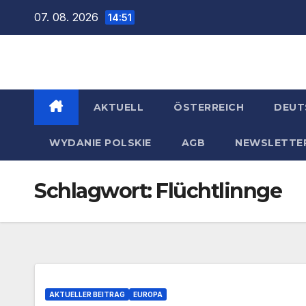
Zum
07. 08. 2026
14:51
Inhalt
springen
AKTUELL
ÖSTERREICH
DEUT
WYDANIE POLSKIE
AGB
NEWSLETTE
Schlagwort:
Flüchtlinnge
AKTUELLER BEITRAG
EUROPA