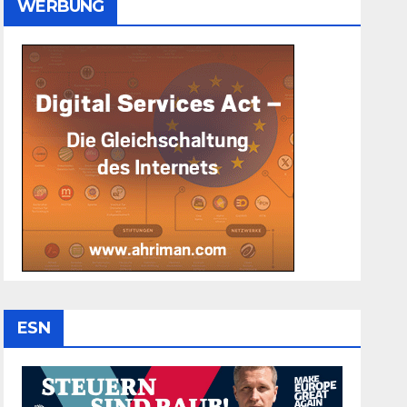
WERBUNG
ESN