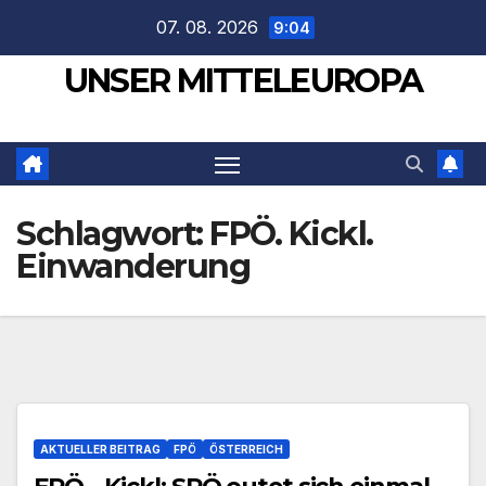
Zum
07. 08. 2026
9:04
Inhalt
UNSER MITTELEUROPA
springen
Schlagwort:
FPÖ. Kickl.
Einwanderung
AKTUELLER BEITRAG
FPÖ
ÖSTERREICH