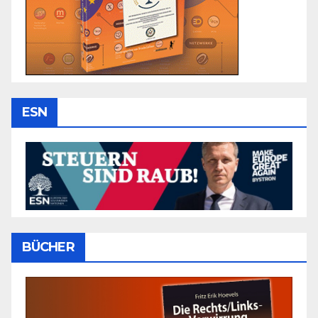
ESN
BÜCHER