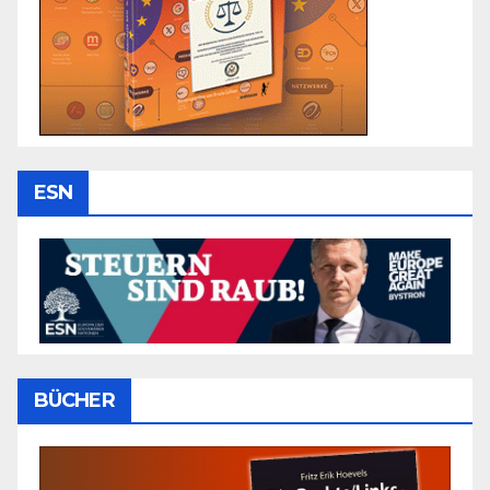
ESN
BÜCHER