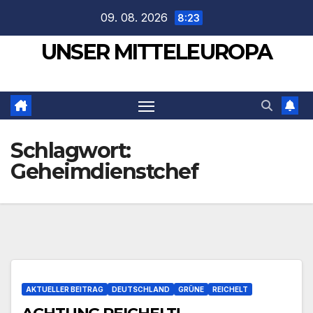
Zum
09. 08. 2026
8:23
Inhalt
UNSER MITTELEUROPA
springen
Schlagwort:
Geheimdienstchef
AKTUELLER BEITRAG
DEUTSCHLAND
GRÜNE
REICHELT