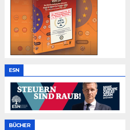
ESN
BÜCHER