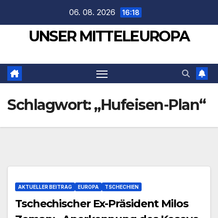
Zum
06. 08. 2026
16:18
Inhalt
UNSER MITTELEUROPA
springen
Schlagwort:
„Hufeisen-Plan“
AKTUELLER BEITRAG
EUROPA
TSCHECHIEN
Tschechischer Ex-Präsident Milos