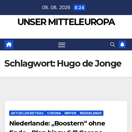
Zum
08. 08. 2026
8:24
Inhalt
UNSER MITTELEUROPA
springen
Schlagwort:
Hugo de Jonge
AKTUELLER BEITRAG
CORONA
IMPFEN
NIEDERLANDE
Niederlande: „Boostern“ ohne