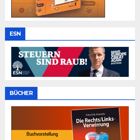
ESN
BÜCHER