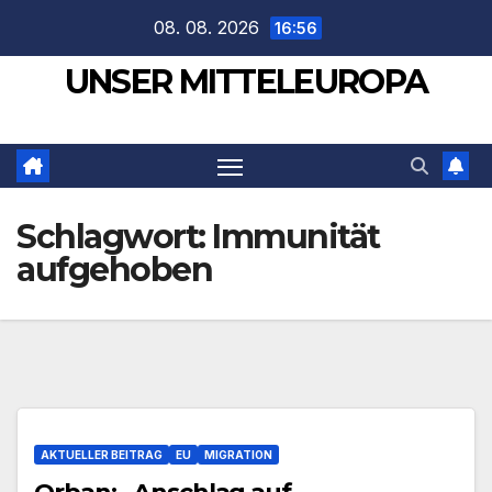
Zum
08. 08. 2026
16:56
Inhalt
UNSER MITTELEUROPA
springen
Schlagwort:
Immunität
aufgehoben
AKTUELLER BEITRAG
EU
MIGRATION