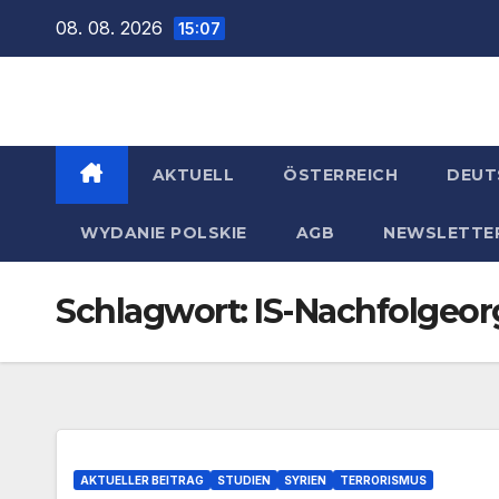
Zum
08. 08. 2026
15:07
Inhalt
springen
AKTUELL
ÖSTERREICH
DEUT
WYDANIE POLSKIE
AGB
NEWSLETTE
Schlagwort:
IS-Nachfolgeor
AKTUELLER BEITRAG
STUDIEN
SYRIEN
TERRORISMUS