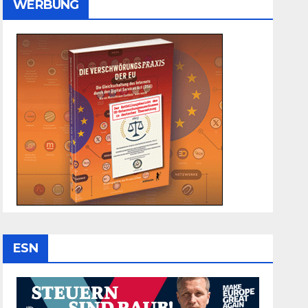
WERBUNG
ESN