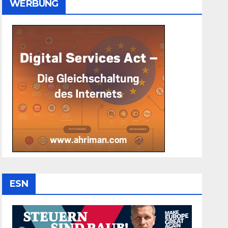
WERBUNG
ESN