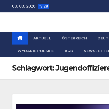
Zum
08. 08. 2026
13:28
Inhalt
springen
AKTUELL
ÖSTERREICH
DEUT
WYDANIE POLSKIE
AGB
NEWSLETTE
Schlagwort:
Jugendoffizier