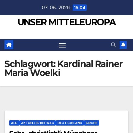
Zum
07. 08. 2026
15:04
Inhalt
UNSER MITTELEUROPA
springen
Schlagwort:
Kardinal Rainer
Maria Woelki
AFD
AKTUELLER BEITRAG
DEUTSCHLAND
KIRCHE