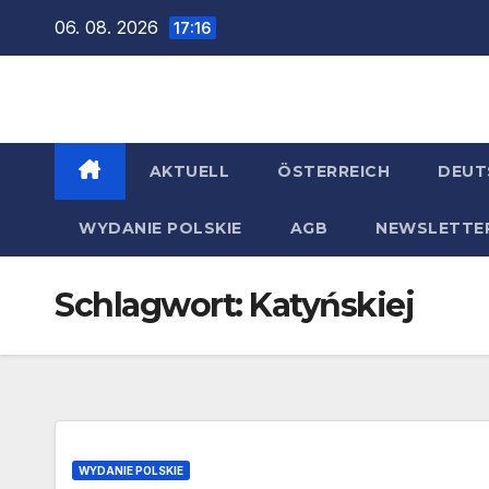
Zum
06. 08. 2026
17:16
Inhalt
springen
AKTUELL
ÖSTERREICH
DEUT
WYDANIE POLSKIE
AGB
NEWSLETTE
Schlagwort:
Katyńskiej
WYDANIE POLSKIE