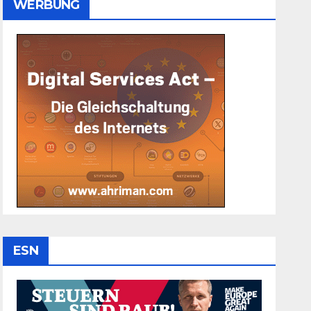
WERBUNG
ESN