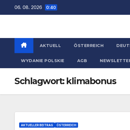
Zum
06. 08. 2026
0:40
Inhalt
springen
AKTUELL
ÖSTERREICH
DEUT
WYDANIE POLSKIE
AGB
NEWSLETTE
Schlagwort:
klimabonus
AKTUELLER BEITRAG
ÖSTERREICH