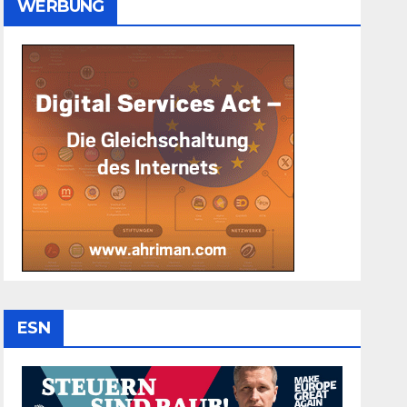
WERBUNG
ESN