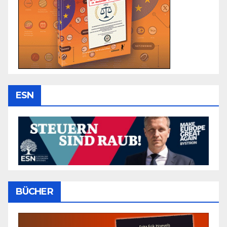
ESN
BÜCHER