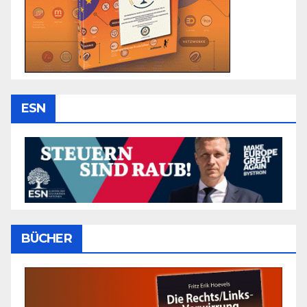
ESN
BÜCHER