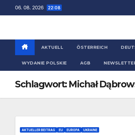
Zum
06. 08. 2026
22:08
Inhalt
springen
AKTUELL
ÖSTERREICH
DEUT
WYDANIE POLSKIE
AGB
NEWSLETTE
Schlagwort:
Michał Dąbrow
AKTUELLER BEITRAG
EU
EUROPA
UKRAINE