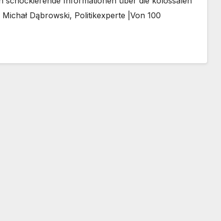
n schockierende Informationen über die kolossalen
n Michał Dąbrowski, Politikexperte |Von 100