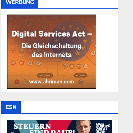
WERBUNG
ESN