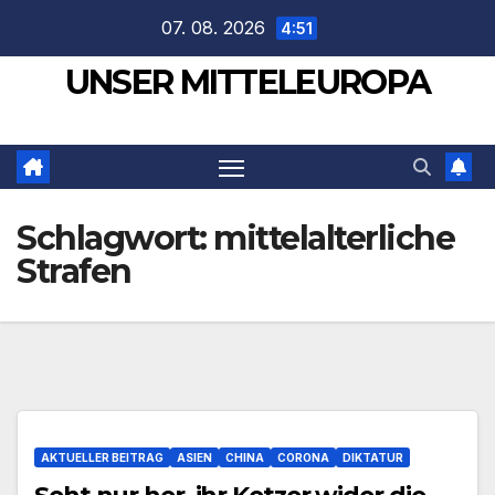
Zum
07. 08. 2026
4:51
Inhalt
UNSER MITTELEUROPA
springen
Schlagwort:
mittelalterliche
Strafen
AKTUELLER BEITRAG
ASIEN
CHINA
CORONA
DIKTATUR