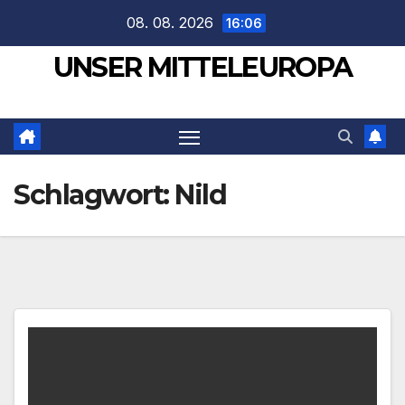
Zum
08. 08. 2026
16:06
Inhalt
UNSER MITTELEUROPA
springen
Schlagwort:
Nild