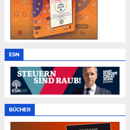
ESN
BÜCHER