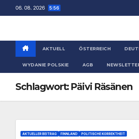
Zum
06. 08. 2026
5:56
Inhalt
springen
AKTUELL
ÖSTERREICH
DEUT
WYDANIE POLSKIE
AGB
NEWSLETTE
Schlagwort:
Päivi Räsänen
AKTUELLER BEITRAG
FINNLAND
POLITISCHE KORREKTHEIT