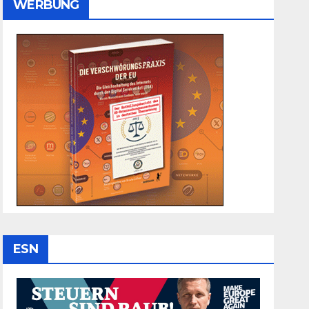
WERBUNG
ESN