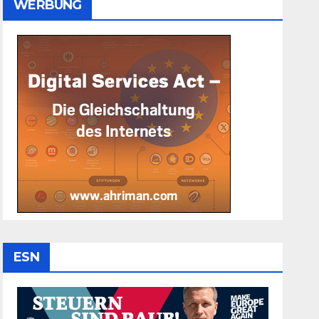
WERBUNG
ESN