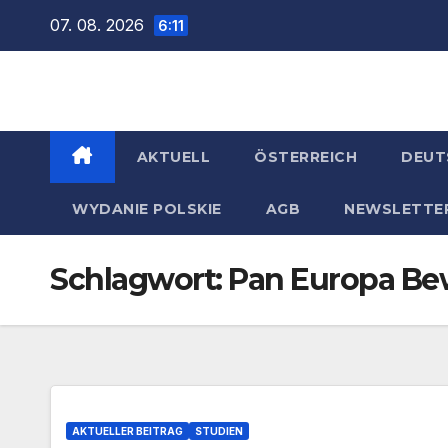
Zum
07. 08. 2026
6:11
Inhalt
springen
AKTUELL
ÖSTERREICH
DEUT
WYDANIE POLSKIE
AGB
NEWSLETTE
Schlagwort:
Pan Europa B
AKTUELLER BEITRAG
STUDIEN