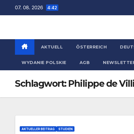
Zum
07. 08. 2026
4:42
Inhalt
springen
AKTUELL
ÖSTERREICH
DEUT
WYDANIE POLSKIE
AGB
NEWSLETTE
Schlagwort:
Philippe de Vill
AKTUELLER BEITRAG
STUDIEN