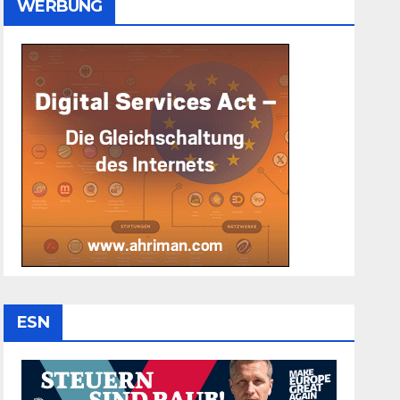
WERBUNG
ESN