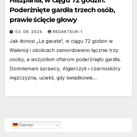
Hiszpania, w ciągu 72 godzin:
Poderżnięte gardła trzech osób,
prawie ścięcie głowy
03. 08. 2024
REDAKTEUR-1
Jak donosi „La gaceta“, w ciągu 72 godzin w
Walencji i okolicach zamordowano łącznie trzy
osoby, a wszystkim ofiarom poderżnięto gardła.
Domniemani sprawcy, Algierczyk i czarnoskóry
mężczyzna, uciekli, gdy świadkowie…
German