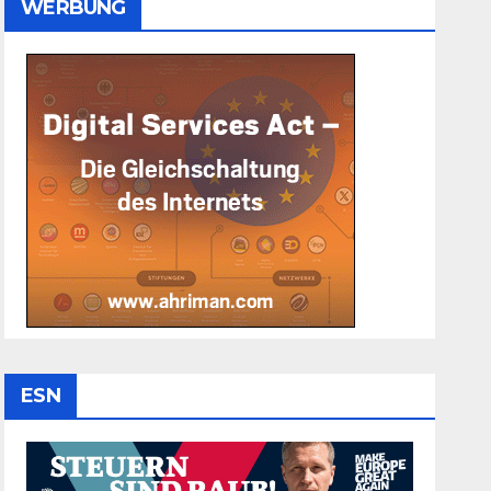
WERBUNG
ESN