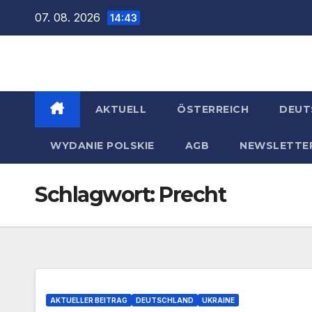
Zum
07. 08. 2026
14:43
Inhalt
springen
AKTUELL
ÖSTERREICH
DEUT
WYDANIE POLSKIE
AGB
NEWSLETTE
Schlagwort:
Precht
AKTUELLER BEITRAG
DEUTSCHLAND
UKRAINE