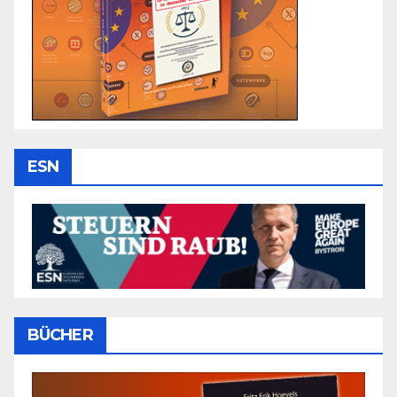
ESN
BÜCHER