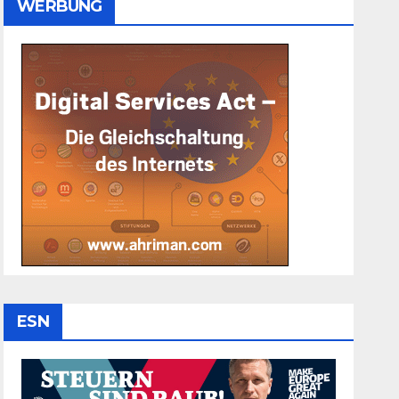
WERBUNG
ESN