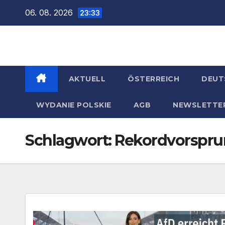
Zum
06. 08. 2026
23:33
Inhalt
springen
AKTUELL
ÖSTERREICH
DEUT
WYDANIE POLSKIE
AGB
NEWSLETTE
Schlagwort:
Rekordvorspr