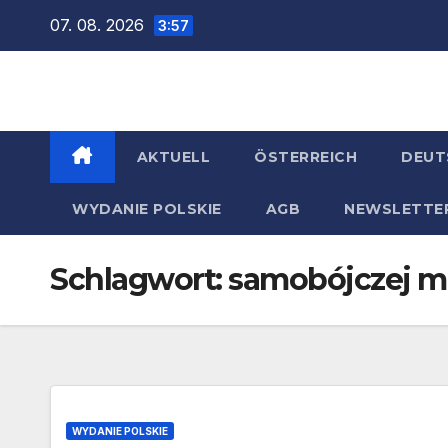
Zum
07. 08. 2026
3:57
Inhalt
springen
AKTUELL
ÖSTERREICH
DEUT
WYDANIE POLSKIE
AGB
NEWSLETTE
Schlagwort:
samobójczej mi
WYDANIE POLSKIE