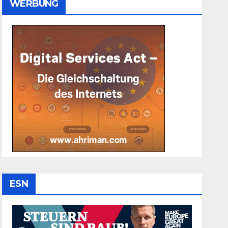
WERBUNG
ESN